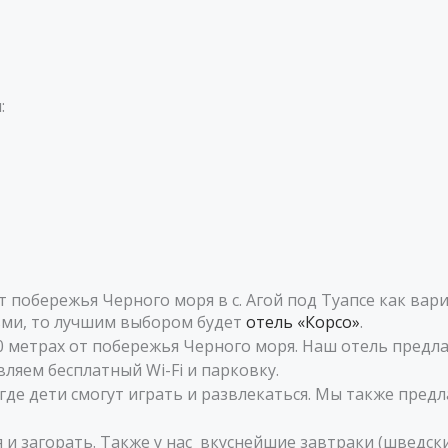
:
 побережья Черного моря в с. Агой под Туапсе как вар
тьми, то лучшим выбором будет
отель «Корсо»
.
 350 метрах от побережья Черного моря. Наш отель пре
ляем бесплатный Wi-Fi и парковку.
 где дети смогут играть и развлекаться. Мы также пред
я и загорать. Также у нас вкуснейшие завтраки (шведс