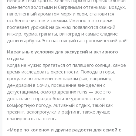
невероятных красок. Зелень парков и горных склонов
сменяется золотыми и багряными оттенками. Воздух,
наполненный ароматом моря и хвои, становится
особенно чистым и свежим. Именно в это время
поспевает урожай: на рынках появляются свежий
инжир, хурма, гранаты, виноград и самые сладкие
дыни и арбузы. Это настоящий гастрономический рай!
Идеальные условия для экскурсий и активного
отдыха
Когда не нужно прятаться от палящего солнца, самое
время исследовать окрестности. Походы в горы,
прогулки по знаменитым паркам (как, например,
дендрарий в Сочи), посещение виноделен с
дегустациями, осмотр древних ruins — все это
доставляет гораздо больше удовольствия в
комфортную погоду. Активный отдых, такой как
трекинг, велопрогулки и рафтинг, также лучше
планировать на осень.
«Море по колено» и другие радости для семей с