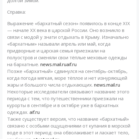
долгой зимой.
Справка:
Выражение «бархатный сезон» появилось в конце XIX
— начале XX века в царской России. Оно возникло в
связи с модой у знати отдыхать в Крыму. Изначально
«бархатным» называли апрель или май, когда
придворные и царская семья приезжали на
полуостров и сменяли свои тёплые меховые одежды
на бархатные.
news.mail.ru
aif.ru
Позже «бархатный» сдвинулся на сентябрь-октябрь,
когда погода мягкая, море тёплое и нет изнуряющей
жары и большого числа отдыхающих.
news.mail.ru
Некоторые исследователи связывают название этого
периода с тем, что путешественники приезжали на
курорты в сентябре и в октябре уже в бархатных
одеждах.
aif.ru
Также существует версия, что название «бархатный»
связано с особыми ощущениями от купания в морской
воде в этот период: она обволакивает и ласкает тело,