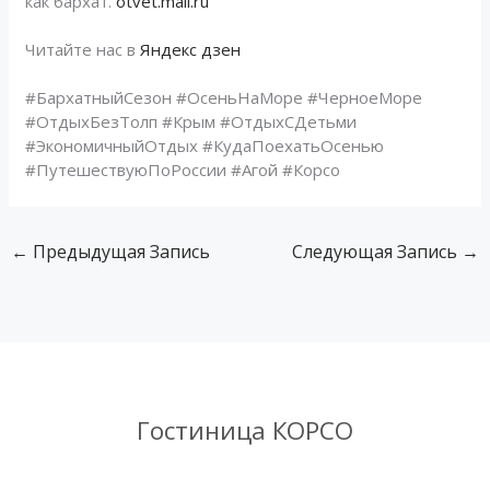
как бархат.
otvet.mail.ru
Читайте нас в
Яндекс дзен
#БархатныйСезон #ОсеньНаМоре #ЧерноеМоре
#ОтдыхБезТолп #Крым #ОтдыхСДетьми
#ЭкономичныйОтдых #КудаПоехатьОсенью
#ПутешествуюПоРоссии #Агой #Корсо
←
Предыдущая Запись
Следующая Запись
→
Гостиница КОРСО