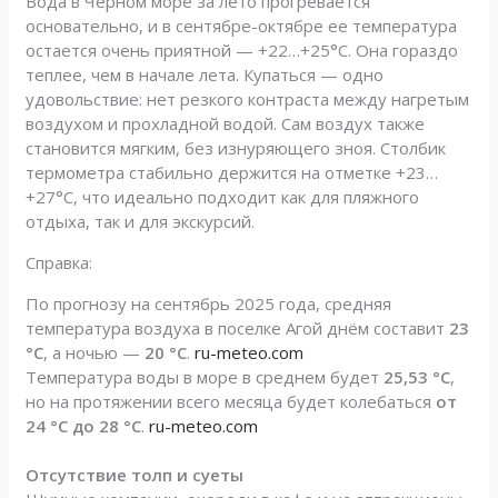
Вода в Черном море за лето прогревается
основательно, и в сентябре-октябре ее температура
остается очень приятной — +22…+25°C. Она гораздо
теплее, чем в начале лета. Купаться — одно
удовольствие: нет резкого контраста между нагретым
воздухом и прохладной водой. Сам воздух также
становится мягким, без изнуряющего зноя. Столбик
термометра стабильно держится на отметке +23…
+27°C, что идеально подходит как для пляжного
отдыха, так и для экскурсий.
Справка:
По прогнозу на сентябрь 2025 года, средняя
температура воздуха в поселке Агой днём составит
23
°C
, а ночью —
20 °C
.
ru-meteo.com
Температура воды в море в среднем будет
25,53 °C
,
но на протяжении всего месяца будет колебаться
от
24 °C до 28 °C
.
ru-meteo.com
Отсутствие толп и суеты